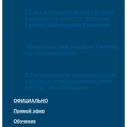
17 лет в избирательной системе
Смоленской области трудится
Татьяна Валерьевна Ковалева
«Когда наш танк разобьет Гитлера,
мы поедем домой»
В Починковском муниципальном
округе стартовал конкурс «Мой
выбор – мое будущее»
ОФИЦИАЛЬНО
Прямой эфир
Обучение