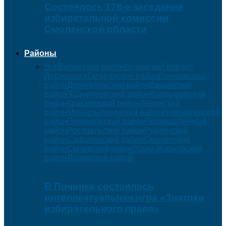
Состоялось 178-е заседание
избирательной комиссии
Смоленской области
Районы
Все
Велижский район
Вяземский район
г.
Десногорск
Гагаринский район
Глинковский
район
Дорогобужский район
Ершичский
район
Заднепровский район
Кардымовский
район
Краснинский район
Ленинский
район
Монастырщинский район
Новодугинский
район
Починковский район
Промышленный
район
Рославльский район
Руднянский
район
Сафоновский район
Смоленский
район
Сычевский район
Холм-Жирковский
район
Ярцевский район
В Починке состоялась
интеллектуальная игра «Знатоки
избирательного права»