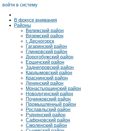
войти в систему
В фокусе внимания
Районы
Велижский район
Вяземский район
г. Десногорск
Гагаринский район
Глинковский район
Дорогобужский район
Ершичский район
Заднепровский район
Кардымовский район
Краснинский район
Ленинский район
Монастырщинский район
Новодугинский район
Починковский район
Промышленный район
Рославльский район
Руднянский район
Сафоновский район
Смоленский район
Сычевский район