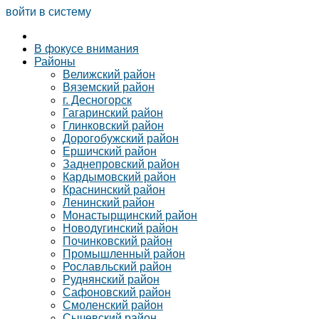
войти в систему
В фокусе внимания
Районы
Велижский район
Вяземский район
г. Десногорск
Гагаринский район
Глинковский район
Дорогобужский район
Ершичский район
Заднепровский район
Кардымовский район
Краснинский район
Ленинский район
Монастырщинский район
Новодугинский район
Починковский район
Промышленный район
Рославльский район
Руднянский район
Сафоновский район
Смоленский район
Сычевский район