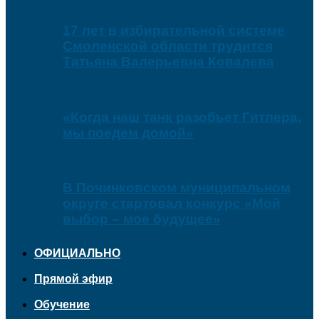
17 лет в избирательной системе
Смоленской области трудится
Татьяна Валерьевна Ковалева
«Когда наш танк разобьет Гитлера,
мы поедем домой»
В Починковском муниципальном
округе стартовал конкурс «Мой
выбор – мое будущее»
ОФИЦИАЛЬНО
Прямой эфир
Обучение