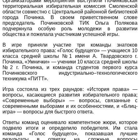
Организаторами мероприятия выступили Починковская
территориальная избирательная комиссия Смоленской
области совместно с Центральной районной библиотекой
города Починка. В своем приветственном слове
председатель Починковской ТИК Ольга Полякова
подчеркнула особую роль молодежи в развитии
общества и пожелала участникам успешной игры.
В игре приняли участие три команды знатоков
избирательного права: «Голос будущего» — учащиеся 10
класса средней школы №1 имени А. Твардовского г.
Починка, «Умнички» — ученики 10 класса средней школы
№2 г. Починка, и команда студентов первого курса
Починковского индустриально–технологического
техникума «ПИТТ».
Игра состояла из трех раундов: «История права» —
вопросы, касающиеся развития избирательного права;
«Современные выборы» — вопросы, связанные с
современными выборами и их особенностями, и «Блиц-
игра» — вопросы для быстрого ответа.
Ответы команд оценивало компетентное жюри, которое
подвело итоги и определило победителя. Им стала
команда «Голос будущего», показавшая лучшие
результаты в ответах на сложные вопросы