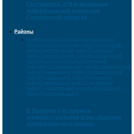
Состоялось 178-е заседание
избирательной комиссии
Смоленской области
Районы
Все
Велижский район
Вяземский район
г.
Десногорск
Гагаринский район
Глинковский
район
Дорогобужский район
Ершичский
район
Заднепровский район
Кардымовский
район
Краснинский район
Ленинский
район
Монастырщинский район
Новодугинский
район
Починковский район
Промышленный
район
Рославльский район
Руднянский
район
Сафоновский район
Смоленский
район
Сычевский район
Холм-Жирковский
район
Ярцевский район
В Починке состоялась
интеллектуальная игра «Знатоки
избирательного права»