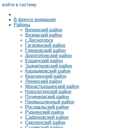
войти в систему
В фокусе внимания
Районы
Велижский район
Вяземский район
г. Десногорск
Гагаринский район
Глинковский район
Дорогобужский район
Ершичский район
Заднепровский район
Кардымовский район
Краснинский район
Ленинский район
Монастырщинский район
Новодугинский район
Починковский район
Промышленный район
Рославльский район
Руднянский район
Сафоновский район
Смоленский район
Сычевский район