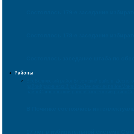
Состоялось 179-е заседание избира
Состоялось 178-е заседание избира
Состоялось заседание штаба по обе
Районы
Все
Велижский район
Вяземский район
г. Десног
район
Краснинский район
Ленинский район
Мона
район
Сафоновский район
Смоленский район
Сы
В Починке состоялась интеллектуаль
17 лет в избирательной системе См