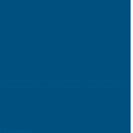
йон
Ершичский район
Заднепровский район
Кардымовский
он
Промышленный район
Рославльский район
Руднянский
а Ковалева