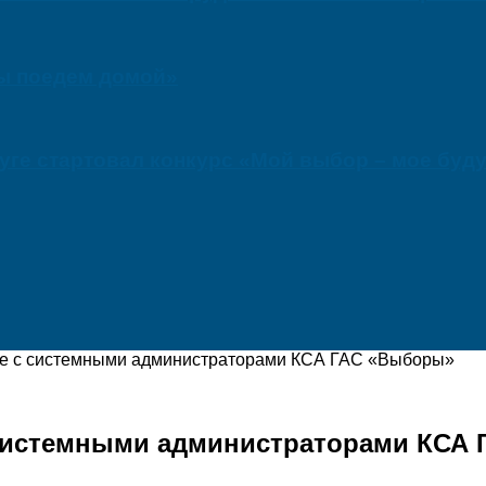
мы поедем домой»
ге стартовал конкурс «Мой выбор – мое буд
е с системными администраторами КСА ГАС «Выборы»
системными администраторами КСА