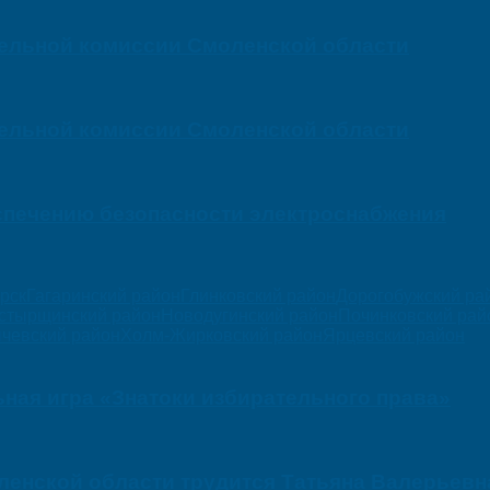
тельной комиссии Смоленской области
тельной комиссии Смоленской области
спечению безопасности электроснабжения
орск
Гагаринский район
Глинковский район
Дорогобужский ра
стырщинский район
Новодугинский район
Починковский рай
чевский район
Холм-Жирковский район
Ярцевский район
ная игра «Знатоки избирательного права»
оленской области трудится Татьяна Валерьевн