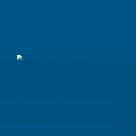
PROвыборы.info
тельной комиссии Смоленской области
тельной комиссии Смоленской области