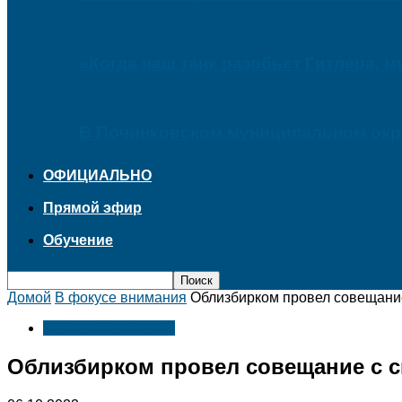
«Когда наш танк разобьет Гитлера, 
В Починковском муниципальном окру
ОФИЦИАЛЬНО
Прямой эфир
Обучение
Домой
В фокусе внимания
Облизбирком провел совещани
В фокусе внимания
Облизбирком провел совещание с 