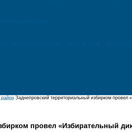
мы поедем домой»
ге стартовал конкурс «Мой выбор – мое буд
 район
Заднепровский территориальный избирком провел 
збирком провел «Избирательный дик