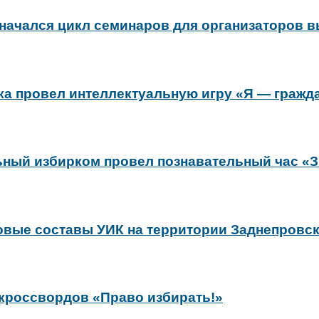
 начался цикл семинаров для организаторов 
ка провел интеллектуальную игру «Я — гражд
ьный избирком провел познавательный час «
вые составы УИК на территории Заднепровск
кроссвордов «Право избирать!»