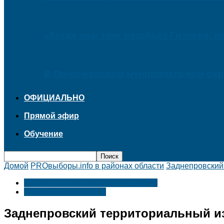
«Когда наш танк разобьет Гитлера, 
В Починковском муниципальном окру
ОФИЦИАЛЬНО
Прямой эфир
Обучение
Домой
PROвыборы.info в районах области
Заднепровский
PROвыборы.info в районах области
Заднепровский район
Заднепровский территориальный и