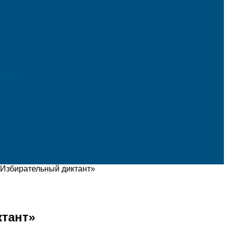
ущее»
«Избирательный диктант»
тант»