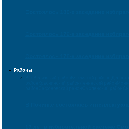
Состоялось 180-е заседание избира
Состоялось 179-е заседание избира
Состоялось 178-е заседание избира
Районы
Все
Велижский район
Вяземский район
г. Десног
район
Краснинский район
Ленинский район
Мона
район
Сафоновский район
Смоленский район
Сы
В Починке состоялась интеллектуаль
17 лет в избирательной системе См