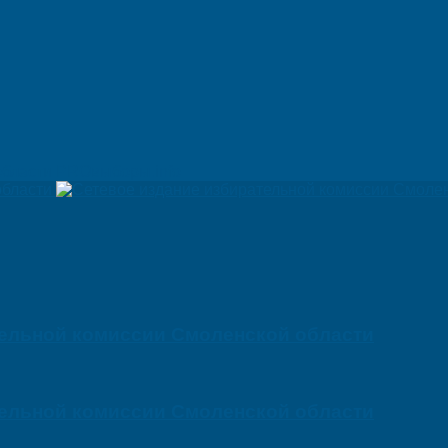
PROвыборы.info
тельной комиссии Смоленской области
тельной комиссии Смоленской области