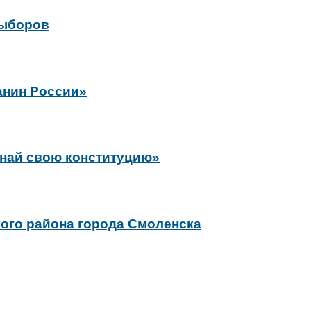
выборов
анин России»
Знай свою конституцию»
ого района города Смоленска