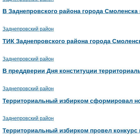
В Заднепровского района города Смоленска
Заднепровский район
ТИК Заднепровского района города Смоленс
Заднепровский район
В преддверии Дня конституции территориал
Заднепровский район
Территориальный избирком сформировал но
Заднепровский район
Территориальный избирком провел конкурс 