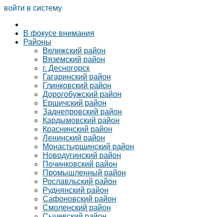
войти в систему
В фокусе внимания
Районы
Велижский район
Вяземский район
г. Десногорск
Гагаринский район
Глинковский район
Дорогобужский район
Ершичский район
Заднепровский район
Кардымовский район
Краснинский район
Ленинский район
Монастырщинский район
Новодугинский район
Починковский район
Промышленный район
Рославльский район
Руднянский район
Сафоновский район
Смоленский район
Сычевский район