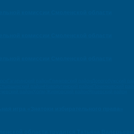
тельной комиссии Смоленской области
тельной комиссии Смоленской области
тельной комиссии Смоленской области
орск
Гагаринский район
Глинковский район
Дорогобужский ра
стырщинский район
Новодугинский район
Починковский рай
чевский район
Холм-Жирковский район
Ярцевский район
ная игра «Знатоки избирательного права»
оленской области трудится Татьяна Валерьевн