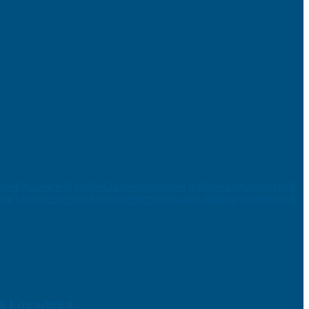
йон
Ершичский район
Заднепровский район
Кардымовский
он
Промышленный район
Рославльский район
Руднянский
а Ковалева