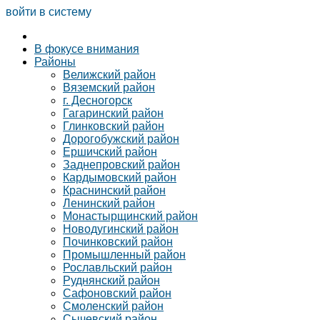
войти в систему
В фокусе внимания
Районы
Велижский район
Вяземский район
г. Десногорск
Гагаринский район
Глинковский район
Дорогобужский район
Ершичский район
Заднепровский район
Кардымовский район
Краснинский район
Ленинский район
Монастырщинский район
Новодугинский район
Починковский район
Промышленный район
Рославльский район
Руднянский район
Сафоновский район
Смоленский район
Сычевский район