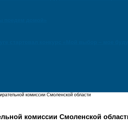
мы поедем домой»
ге стартовал конкурс «Мой выбор – мое буд
бирательной комиссии Смоленской области
тельной комиссии Смоленской област