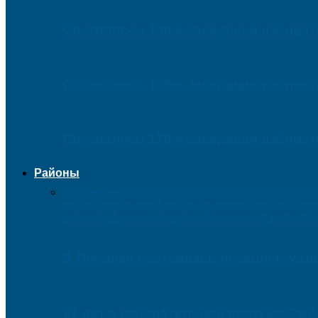
Состоялось 180-е заседание избира
Состоялось 179-е заседание избира
Состоялось 178-е заседание избира
Районы
Все
Велижский район
Вяземский район
г. Десног
район
Краснинский район
Ленинский район
Мона
район
Сафоновский район
Смоленский район
Сы
В Починке состоялась интеллектуаль
17 лет в избирательной системе См