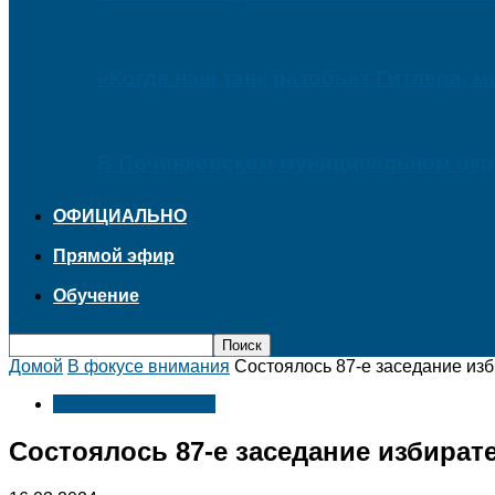
«Когда наш танк разобьет Гитлера, 
В Починковском муниципальном окру
ОФИЦИАЛЬНО
Прямой эфир
Обучение
Домой
В фокусе внимания
Состоялось 87-е заседание из
В фокусе внимания
Состоялось 87-е заседание избира