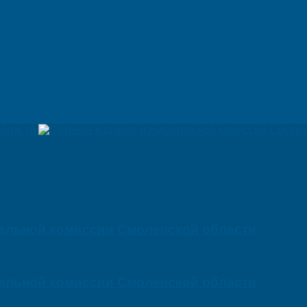
PROвыборы.info
тельной комиссии Смоленской области
тельной комиссии Смоленской области