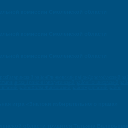
тельной комиссии Смоленской области
тельной комиссии Смоленской области
тельной комиссии Смоленской области
орск
Гагаринский район
Глинковский район
Дорогобужский ра
стырщинский район
Новодугинский район
Починковский рай
чевский район
Холм-Жирковский район
Ярцевский район
ная игра «Знатоки избирательного права»
оленской области трудится Татьяна Валерьевн