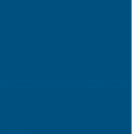
йон
Ершичский район
Заднепровский район
Кардымовский
он
Промышленный район
Рославльский район
Руднянский
а Ковалева