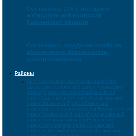
Состоялось 178-е заседание
избирательной комиссии
Смоленской области
Состоялось заседание штаба по
обеспечению безопасности
электроснабжения
Районы
Все
Велижский район
Вяземский район
г.
Десногорск
Гагаринский район
Глинковский
район
Дорогобужский район
Ершичский
район
Заднепровский район
Кардымовский
район
Краснинский район
Ленинский
район
Монастырщинский район
Новодугинский
район
Починковский район
Промышленный
район
Рославльский район
Руднянский
район
Сафоновский район
Смоленский
район
Сычевский район
Холм-Жирковский