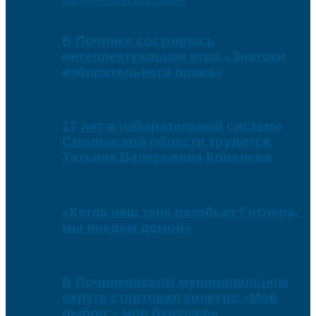
район
Ярцевский район
В Починке состоялась
интеллектуальная игра «Знатоки
избирательного права»
17 лет в избирательной системе
Смоленской области трудится
Татьяна Валерьевна Ковалева
«Когда наш танк разобьет Гитлера,
мы поедем домой»
В Починковском муниципальном
округе стартовал конкурс «Мой
выбор – мое будущее»