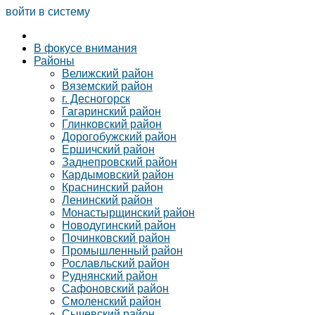
войти в систему
В фокусе внимания
Районы
Велижский район
Вяземский район
г. Десногорск
Гагаринский район
Глинковский район
Дорогобужский район
Ершичский район
Заднепровский район
Кардымовский район
Краснинский район
Ленинский район
Монастырщинский район
Новодугинский район
Починковский район
Промышленный район
Рославльский район
Руднянский район
Сафоновский район
Смоленский район
Сычевский район